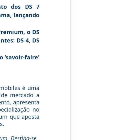
to dos DS 7 
ama, lançando 
remium, o DS 
tes: DS 4, DS 
‘savoir-faire’ 
mobiles é uma 
 de mercado a 
nto, apresenta 
ecialização no 
um que aposta 
s. 
um. Destina-se 