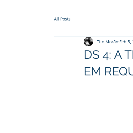
All Posts
Tito Morão
Feb 5,
DS 4: A
EM REQ