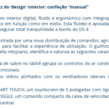
ez do ‘design’ interior: confeção “manual”
 interior digital, fluido e ergonómico com integraçã
to em função como em estilo. Esta fluidez é apoiada
egurar total tranquilidade a bordo do DS 4.
ilustrada por uma nova distribuição de comandos, agr
 para facilitar a experiência de utilização. O guilho
lta relojoaria, identifica e valoriza as seguintes caract
 de sabre no tabliê agrupa os controlos do ar condi
invisíveis.
 vidros alinhados com os ventiladores laterais i
MART TOUCH, um 
touchscreen
 de 5 polegadas com liga
OGGLE, um comando compacto da caixa de velocidade
central. 