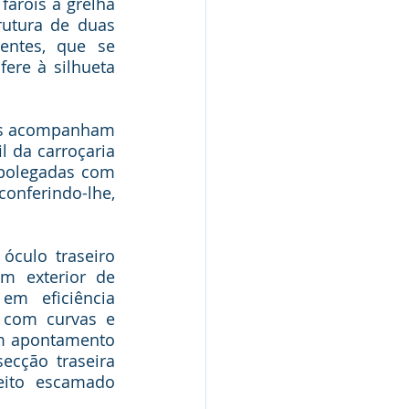
aróis à grelha 
utura de duas 
ntes, que se 
re à silhueta 
dos acompanham 
 da carroçaria 
polegadas com 
nferindo-lhe, 
óculo traseiro 
m exterior de 
m eficiência 
 com curvas e 
um apontamento 
cção traseira 
ito escamado 