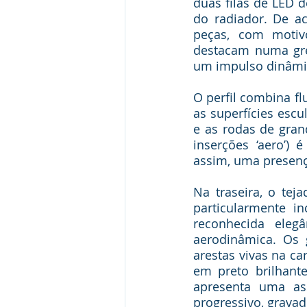
duas filas de LED d
do radiador. De a
peças, com motiv
destacam numa grel
um impulso dinâmi
O perfil combina f
as superfícies escu
e as rodas de gran
inserções ‘aero’)
assim, uma presenç
Na traseira, o tej
particularmente i
reconhecida eleg
aerodinâmica. Os 
arestas vivas na c
em preto brilhant
apresenta uma as
progressivo, gravad