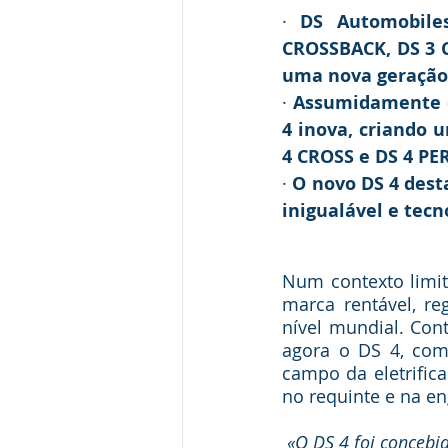
· 
DS Automobile
CROSSBACK, DS 3 C
uma nova geração 
· 
Assumidamente e
4 inova, criando 
4 CROSS e DS 4 P
· 
O novo DS 4 desta
inigualável e tecn
Num contexto limit
marca rentável, r
nível mundial. Con
agora o DS 4, com 
campo da eletrifi
no requinte e na en
«O DS 4 foi concebi