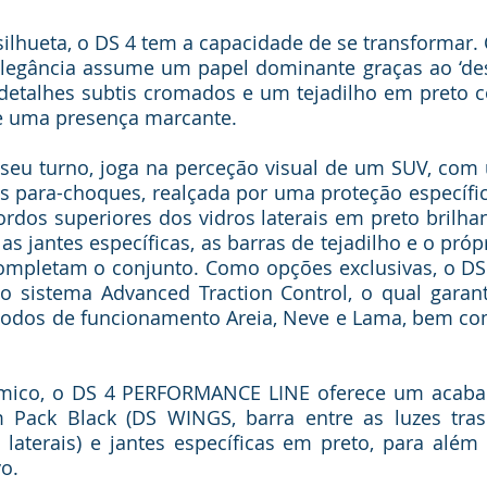
ilhueta, o DS 4 tem a capacidade de se transformar. 
elegância assume um papel dominante graças ao ‘desi
detalhes subtis cromados e um tejadilho em preto co
he uma presença marcante. 
seu turno, joga na perceção visual de um SUV, com 
os para-choques, realçada por uma proteção específic
rdos superiores dos vidros laterais em preto brilhan
as jantes específicas, as barras de tejadilho e o própr
completam o conjunto. Como opções exclusivas, o DS
o sistema Advanced Traction Control, o qual garan
dos de funcionamento Areia, Neve e Lama, bem como 
âmico, o DS 4 PERFORMANCE LINE oferece um acabam
Pack Black (DS WINGS, barra entre as luzes trasei
laterais) e jantes específicas em preto, para além 
o.