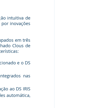
o intuitiva de 
 por inovações 
upados em três 
chado Clous de 
erísticas:
cionado e o DS 
ntegrados nas 
ção ao DS IRIS 
s automática, 