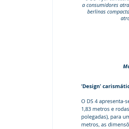
a consumidores atraí
berlinas compacta
atr
Ma
‘Design’ carismát
O DS 4 apresenta-s
1,83 metros e rodas
polegadas), para u
metros, as dimens