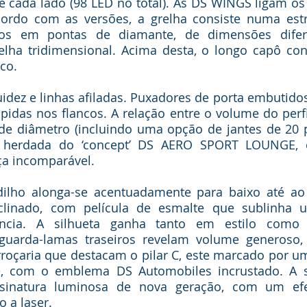
e cada lado (98 LED no total). As DS WINGS ligam os f
cordo com as versões, a grelha consiste numa estr
os em pontas de diamante, de dimensões difere
ha tridimensional. Acima desta, o longo capô confe
co. 
luidez e linhas afiladas. Puxadores de porta embuti
lpidas nos flancos. A relação entre o volume do perfil
de diâmetro (incluindo uma opção de jantes de 20 
 é herdada do ‘concept’ DS AERO SPORT LOUNGE, co
a incomparável.
adilho alonga-se acentuadamente para baixo até ao 
nclinado, com película de esmalte que sublinha u
ância. A silhueta ganha tanto em estilo como e
guarda-lamas traseiros revelam volume generoso,
arroçaria que destacam o pilar C, este marcado por 
e, com o emblema DS Automobiles incrustado. A se
sinatura luminosa de nova geração, com um efe
o a laser.