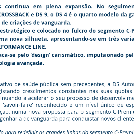
s continua em plena expansão. No seguimen
ROSSBACK e DS 9, o DS 4 é o quarto modelo da g
de criações de vanguarda.
stratégico e colocado no fulcro do segmento C-P
uma nova silhueta, apresentando-se em três varian
ERFORMANCE LINE.
ca-se pelo ‘design’ carismático, impulsionado pelo 
ologia avançada.
ativo de saúde pública sem precedentes, a DS Auto
egistando crescimentos constantes nas suas quotas
tinuando a acelerar o seu processo de desenvolvime
‘savoir-faire’ reconhecido e um nível único de esp
cação, numa nova proposta para o segmento C-Premi
genharia de vanguarda para conquistar novos cliente
do para redefinir as grandes linhas do segmento C-Premi