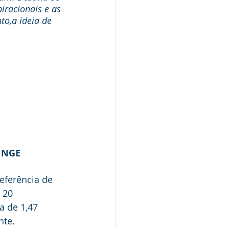
iracionais e as 
o,a ideia de 
OUNGE
eferência de 
 20 
 de 1,47 
te. 