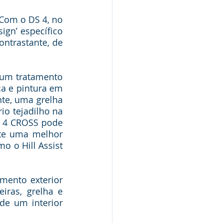
Com o DS 4, no 
gn’ específico 
ntrastante, de 
um tratamento 
a e pintura em 
te, uma grelha 
io tejadilho na 
 4 CROSS pode 
te uma melhor 
o Hill Assist 
ento exterior 
ras, grelha e 
de um interior 