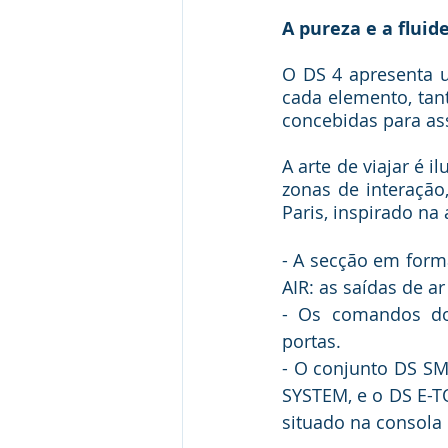
A pureza e a fluid
O DS 4 apresenta um
cada elemento, tan
concebidas para ass
A arte de viajar é 
zonas de interação,
Paris, inspirado na a
- A secção em forma
AIR: as saídas de ar 
- Os comandos dos
portas.
- O conjunto DS S
SYSTEM, e o DS E-T
situado na consola 