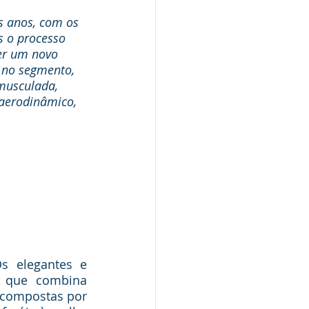
s anos, com os 
s o processo 
er um novo 
 no segmento, 
musculada, 
aerodinâmico, 
 elegantes e 
 que combina 
 compostas por 