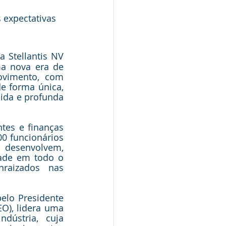
 expectativas 
 Stellantis NV 
ma nova era de 
ovimento, com 
e forma única, 
ida e profunda 
es e finanças 
0 funcionários 
 desenvolvem, 
ade em todo o 
aizados nas 
lo Presidente 
O), lidera uma 
ústria, cuja 