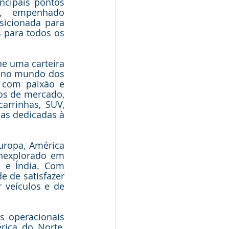
ncipais pontos 
, empenhado 
icionada para 
 para todos os 
e uma carteira 
 no mundo dos 
 com paixão e 
os de mercado, 
rrinhas, SUV, 
as dedicadas à 
uropa, América 
inexplorado em 
 e Índia. Com 
 de satisfazer 
 veículos e de 
 operacionais 
ica do Norte, 