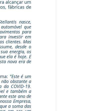
ra alcançar um 
s, fábricas de 
llantis nasce, 
automóvel que 
ovimentos para 
ra investir em 
os clientes. Mas 
ssume, desde o 
ua energia, os 
e ela é hoje. E 
sta nova era de 
rma: 
"Este é um 
 não obstante a 
a da COVID-19. 
vel e também a 
nte este ano de 
 nossa Empresa, 
que a soma das 