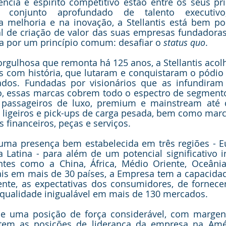
ência e espírito competitivo estão entre os seus pri
conjunto aprofundado de talento executivo
 melhoria e na inovação, a Stellantis está bem pos
al de criação de valor das suas empresas fundadoras
da por um princípio comum: desafiar o 
status quo
. 
gulhosa que remonta há 125 anos, a Stellantis acolh
 com história, que lutaram e conquistaram o pódio
ados. Fundadas por visionários que as infundiram
vo, essas marcas cobrem todo o espectro de segment
 passageiros de luxo, premium e mainstream até ca
 ligeiros e pick-ups de carga pesada, bem como marc
 financeiros, peças e serviços. 
m uma presença bem estabelecida em três regiões - E
 Latina - para além de um potencial significativo 
tes como a China, África, Médio Oriente, Oceânia
is em mais de 30 países, a Empresa tem a capacidade
ente, as expectativas dos consumidores, de fornecer
e qualidade inigualável em mais de 130 mercados.
 de uma posição de força considerável, com margens
etem as posições de liderança da empresa na Amér