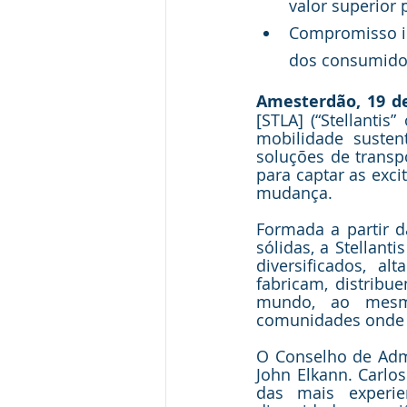
valor superior 
Compromisso in
dos consumidor
Amesterdão, 19 de
[STLA] (“Stellanti
mobilidade susten
soluções de transpo
para captar as exci
mudança.
Formada a partir d
sólidas, a Stellan
diversificados, a
fabricam, distribu
mundo, ao mesm
comunidades onde 
O Conselho de Admi
John Elkann. Carlos
das mais experie