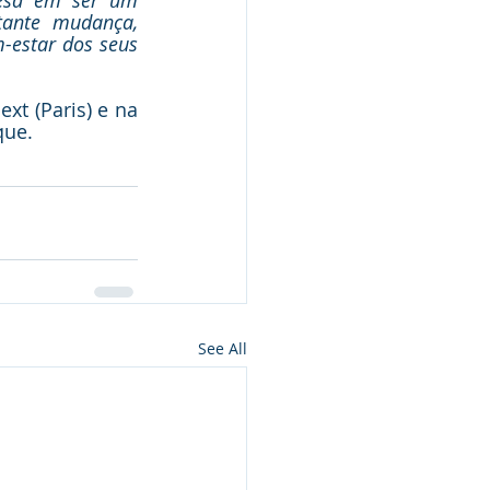
esa em ser um 
tante mudança, 
-estar dos seus 
t (Paris) e na 
que.
See All