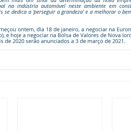
mbém mais um sinal da determinação da nova Empr
cipal na indústria automóvel neste ambiente em cons
is se dedica a ‘perseguir a grandeza’ e a melhorar o bem
çou ontem, dia 18 de janeiro, a negociar na Euronex
ão), e hoje a negociar na Bolsa de Valores de Nova Ior
is de 2020 serão anunciados a 3 de março de 2021.