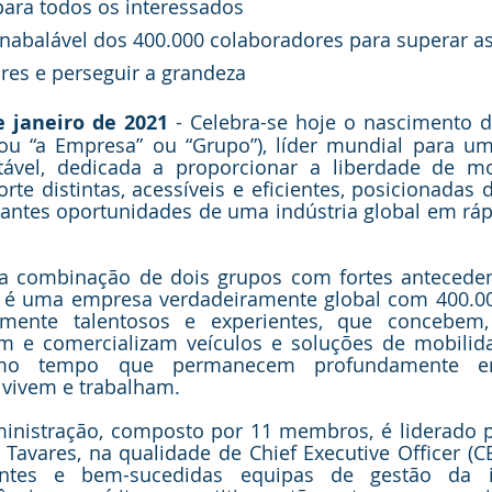
para todos os interessados
abalável dos 400.000 colaboradores para superar as
es e perseguir a grandeza
 janeiro de 2021
 - Celebra-se hoje o nascimento da
s” ou “a Empresa” ou “Grupo”), líder mundial para u
tável, dedicada a proporcionar a liberdade de m
rte distintas, acessíveis e eficientes, posicionadas d
tantes oportunidades de uma indústria global em ráp
a combinação de dois grupos com fortes antecedent
tis é uma empresa verdadeiramente global com 400.00
ltamente talentosos e experientes, que concebem,
em e comercializam veículos e soluções de mobilid
o tempo que permanecem profundamente enr
vivem e trabalham. 
nistração, composto por 11 membros, é liderado pe
 Tavares, na qualidade de Chief Executive Officer (CE
ntes e bem-sucedidas equipas de gestão da ind