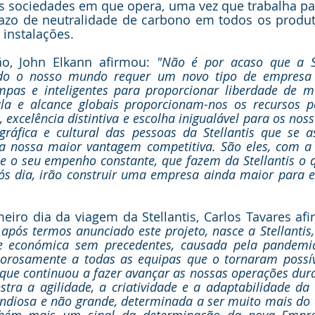
as sociedades em que opera, uma vez que trabalha pa
razo de neutralidade de carbono em todos os produto
instalações. 
o, John Elkann afirmou: 
"Não é por acaso que a Ste
ndo o nosso mundo requer um novo tipo de empresa 
mpas e inteligentes para proporcionar liberdade de m
la e alcance globais proporcionam-nos os recursos pa
 excelência distintiva e escolha inigualável para os noss
gráfica e cultural das pessoas da Stellantis que se a
a nossa maior vantagem competitiva. São eles, com a s
 o seu empenho constante, que fazem da Stellantis o qu
pós dia, irão construir uma empresa ainda maior para e
iro dia da viagem da Stellantis, Carlos Tavares afi
pós termos anunciado este projeto, nasce a Stellantis,
 e económica sem precedentes, causada pela pandemi
lorosamente a todas as equipas que o tornaram possí
 que continuou a fazer avançar as nossas operações dura
stra a agilidade, a criatividade e a adaptabilidade da
andiosa e não grande, determinada a ser muito mais do 