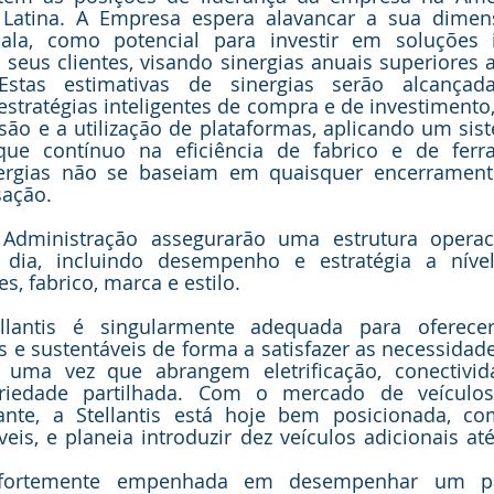
Latina. A Empresa espera alavancar a sua dimen
la, como potencial para investir em soluções i
seus clientes, visando sinergias anuais superiores a
Estas estimativas de sinergias serão alcançada
tratégias inteligentes de compra e de investimento,
são e a utilização de plataformas, aplicando um sis
e contínuo na eficiência de fabrico e de ferra
nergias não se baseiam em quaisquer encerramento
sação. 
dministração assegurarão uma estrutura operacio
dia, incluindo desempenho e estratégia a nível
s, fabrico, marca e estilo.
llantis é singularmente adequada para oferecer
s e sustentáveis de forma a satisfazer as necessidad
, uma vez que abrangem eletrificação, conectivid
iedade partilhada. Com o mercado de veículos 
ante, a Stellantis está hoje bem posicionada, c
veis, e planeia introduzir dez veículos adicionais até
fortemente empenhada em desempenhar um pap