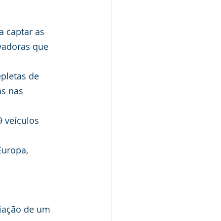
a captar as 
vadoras que 
pletas de 
s nas 
 veículos 
Europa, 
riação de um 