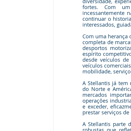
diversidade, experi
fortes. Com um 
incessantemente na
continuar o histori
interessados, guia
Com uma herança or
completa de marcas
desportos motoriz
espírito competiti
desde veículos de
veículos comerciais
mobilidade, serviços
A Stellantis já te
do Norte e América
mercados importan
operações industria
e exceder, eficazm
prestar serviços d
A Stellantis parte
robustas que refl