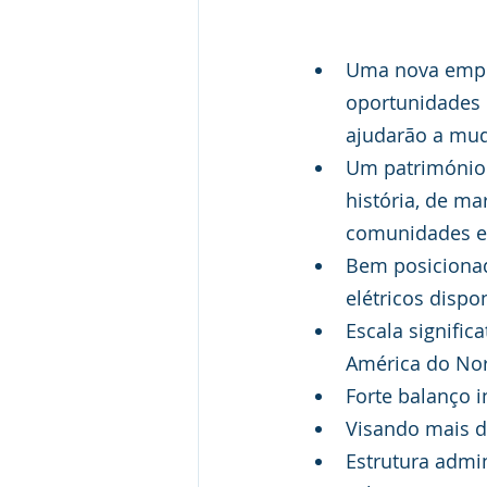
Uma nova empres
oportunidades 
ajudarão a mu
Um património 
história, de m
comunidades e
Bem posicionad
elétricos dispo
Escala signific
América do Nor
Forte balanço in
Visando mais de
Estrutura admin