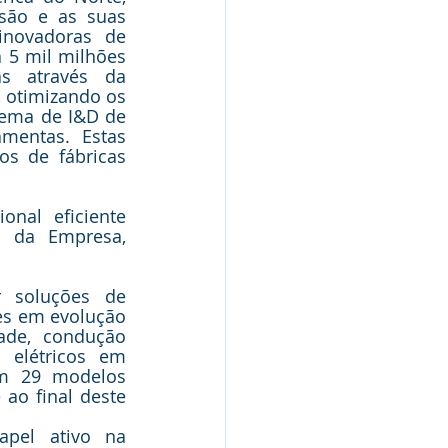
são e as suas 
novadoras de 
 5 mil milhões 
s através da 
 otimizando os 
tema de I&D de 
mentas. Estas 
s de fábricas 
nal eficiente 
 da Empresa, 
 soluções de 
es em evolução 
ade, condução 
elétricos em 
om 29 modelos 
 ao final deste 
el ativo na 