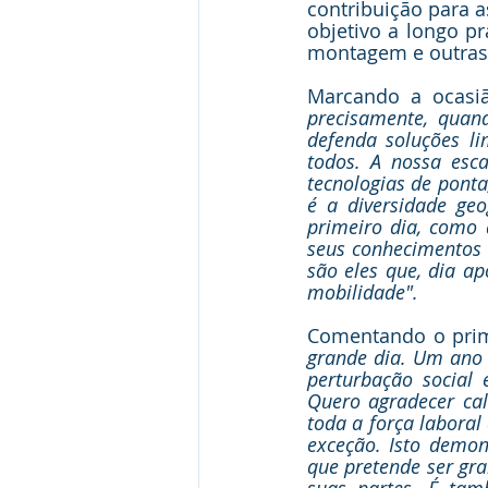
contribuição para 
objetivo a longo p
montagem e outras 
Marcando a ocasiã
precisamente, qua
defenda soluções li
todos. A nossa esca
tecnologias de ponta,
é a diversidade geo
primeiro dia, como 
seus conhecimentos e
são eles que, dia a
mobilidade".
Comentando o prime
grande dia. Um ano a
perturbação social
Quero agradecer ca
toda a força laboral
exceção. Isto demon
que pretende ser gr